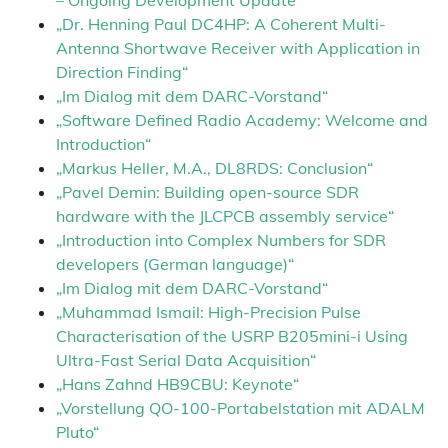
– Ongoing Development Update“
„Dr. Henning Paul DC4HP: A Coherent Multi-
Antenna Shortwave Receiver with Application in
Direction Finding“
„Im Dialog mit dem DARC-Vorstand“
„Software Defined Radio Academy: Welcome and
Introduction“
„Markus Heller, M.A., DL8RDS: Conclusion“
„Pavel Demin: Building open-source SDR
hardware with the JLCPCB assembly service“
„Introduction into Complex Numbers for SDR
developers (German language)“
„Im Dialog mit dem DARC-Vorstand“
„Muhammad Ismail: High-Precision Pulse
Characterisation of the USRP B205mini-i Using
Ultra-Fast Serial Data Acquisition“
„Hans Zahnd HB9CBU: Keynote“
„Vorstellung QO-100-Portabelstation mit ADALM
Pluto“