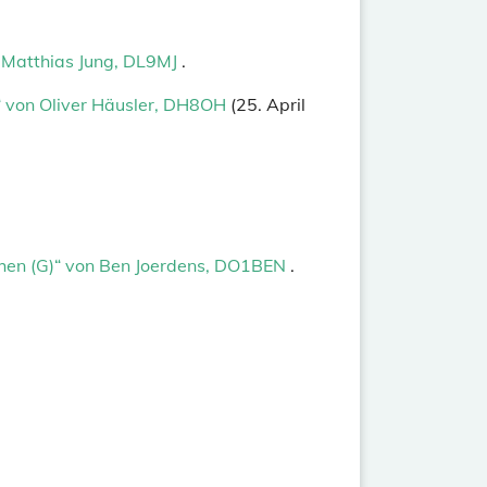
. Matthias Jung, DL9MJ
.
n“ von Oliver Häusler, DH8OH
(25. April
achen (G)“ von Ben Joerdens, DO1BEN
.