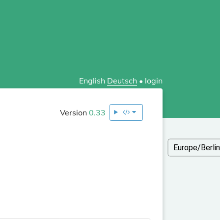
English
Deutsch
•
login
Version
0.33