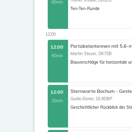
Rainer Knäbe, DB2LU
60min
Ten-Ten-Runde
12:00
Portabelantennen mit 5,6-m
12:00
Martin Steyer, DK7ZB
60min
Bauvorschläge für horizontale u
Sternwarte Bochum - Geste
12:00
Guido Elsner, DL9DBP
30min
Geschichtlicher Rückblick der 