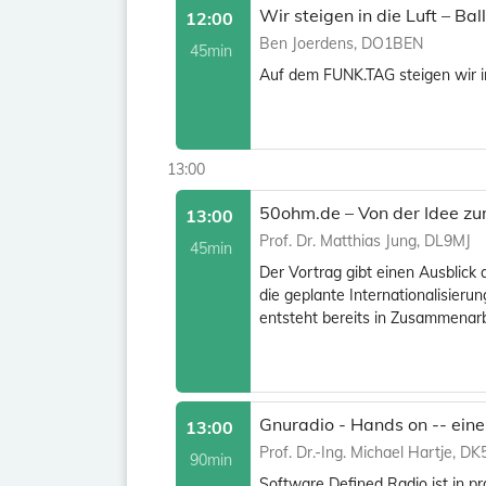
Wir steigen in die Luft – B
12:00
Ben Joerdens, DO1BEN
45min
Auf dem FUNK.TAG steigen wir in 
13:00
50ohm.de – Von der Idee zu
13:00
Prof. Dr. Matthias Jung, DL9MJ
45min
Der Vortrag gibt einen Ausblick 
die geplante Internationalisieru
entsteht bereits in Zusammenarb
Gnuradio - Hands on -- eine
13:00
Prof. Dr.-Ing. Michael Hartje, D
90min
Software Defined Radio ist in p