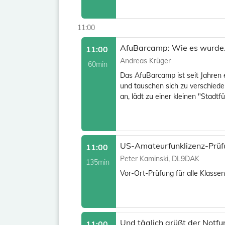
11:00
AfuBarcamp: Wie es wurde.
11:00
Andreas Krüger
60min
Das AfuBarcamp ist seit Jahren e
und tauschen sich zu verschied
an, lädt zu einer kleinen "Stad
US-Amateurfunklizenz-Prü
11:00
Peter Kaminski, DL9DAK
135min
Vor-Ort-Prüfung für alle Klasse
Und täglich grüßt der Notfun
11:00