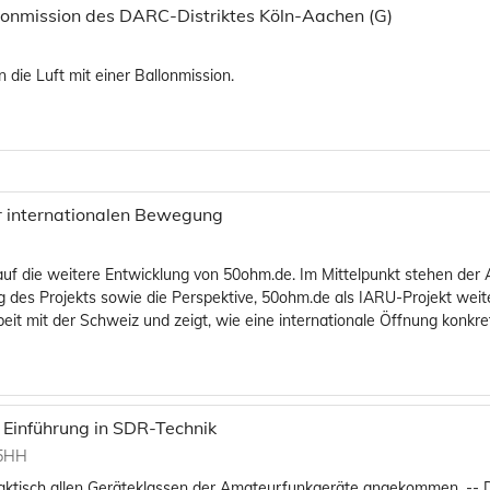
allonmission des DARC-Distriktes Köln-Aachen (G)
die Luft mit einer Ballonmission.
r internationalen Bewegung
auf die weitere Entwicklung von 50ohm.de. Im Mittelpunkt stehen der 
ng des Projekts sowie die Perspektive, 50ohm.de als IARU-Projekt weit
eit mit der Schweiz und zeigt, wie eine internationale Öffnung konkr
 Einführung in SDR-Technik
K5HH
raktisch allen Geräteklassen der Amateurfunkgeräte angekommen. -- D