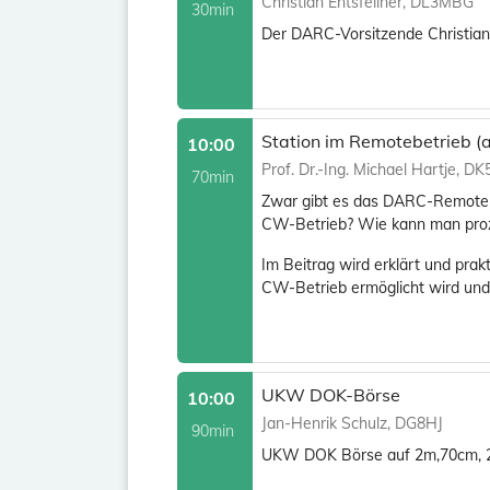
Christian Entsfellner, DL3MBG
30min
Der DARC-Vorsitzende Christian
Station im Remotebetrieb (
10:00
Prof. Dr.-Ing. Michael Hartje, D
70min
Zwar gibt es das DARC-Remotepro
CW-Betrieb? Wie kann man proz
Im Beitrag wird erklärt und prak
CW-Betrieb ermöglicht wird und 
UKW DOK-Börse
10:00
Jan-Henrik Schulz, DG8HJ
90min
UKW DOK Börse auf 2m,70cm, 23